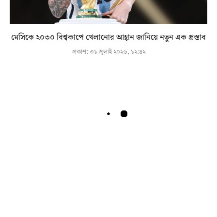
মেসিকে ২০৩০ বিশ্বকাপে খেলানোর আহ্বান জানিয়ে নতুন এক প্রস্তাব
প্রকাশ:
৩১ জুলাই ২০২৬, ১২:৪২