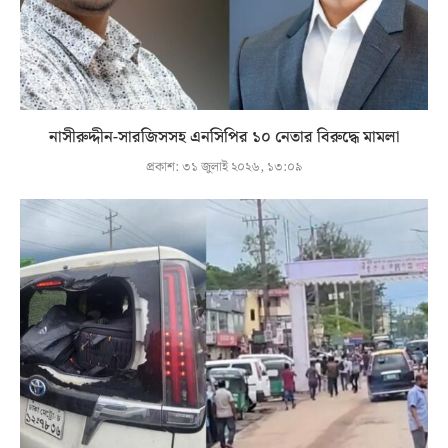
নাসীরুদ্দীন-সারজিসসহ এনসিপির ১০ নেতার বিরুদ্ধে মামলা
প্রকাশ:
৩১ জুলাই ২০২৬, ১৩:০৯