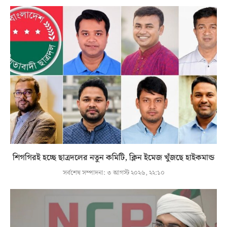
শিগগিরই হচ্ছে ছাত্রদলের নতুন কমিটি, ক্লিন ইমেজ খুঁজছে হাইকমান্ড
সর্বশেষ সম্পাদনা:
৩ আগস্ট ২০২৬, ২২:১০