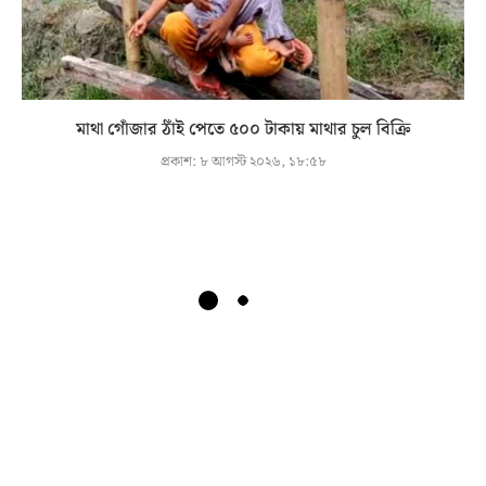
মাথা গোঁজার ঠাঁই পেতে ৫০০ টাকায় মাথার চুল বিক্রি
প্রকাশ:
৮ আগস্ট ২০২৬, ১৮:৫৮