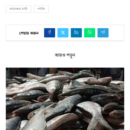
অ্যাভাঞ্চার র‌্যালি
পর্যটক
শেয়ার করুন
আরও পড়ুন