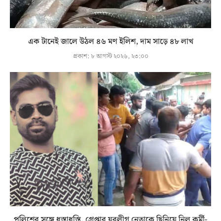
এক টানেই জালে উঠল ৪৬ মণ ইলিশ, দাম সাড়ে ৪৮ লাখ
প্রকাশ:
৮ আগস্ট ২০২৬, ২৩:০০
পুলিশের সঙ্গে ধস্তাধস্তি, গ্রেপ্তার যুবলীগ নেতাকে ছিনিয়ে নিল কর্মী-