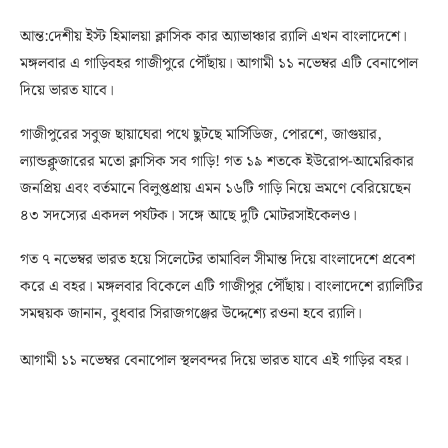
আন্ত:দেশীয় ইস্ট হিমালয়া ক্লাসিক কার অ্যাভাঞ্চার র‌্যালি এখন বাংলাদেশে।
মঙ্গলবার এ গাড়িবহর গাজীপুরে পৌঁছায়। আগামী ১১ নভেম্বর এটি বেনাপোল
দিয়ে ভারত যাবে।
গাজীপুরের সবুজ ছায়াঘেরা পথে ছুটছে মার্সিডিজ, পোরশে, জাগুয়ার,
ল্যান্ডক্লুজারের মতো ক্লাসিক সব গাড়ি! গত ১৯ শতকে ইউরোপ-আমেরিকার
জনপ্রিয় এবং বর্তমানে বিলুপ্তপ্রায় এমন ১৬টি গাড়ি নিয়ে ভ্রমণে বেরিয়েছেন
৪৩ সদস্যের একদল পর্যটক। সঙ্গে আছে দুটি মোটরসাইকেলও।
গত ৭ নভেম্বর ভারত হয়ে সিলেটের তামাবিল সীমান্ত দিয়ে বাংলাদেশে প্রবেশ
করে এ বহর। মঙ্গলবার বিকেলে এটি গাজীপুর পৌঁছায়। বাংলাদেশে র‌্যালিটির
সমন্বয়ক জানান, বুধবার সিরাজগঞ্জের উদ্দেশ্যে রওনা হবে র‌্যালি।
আগামী ১১ নভেম্বর বেনাপোল স্থলবন্দর দিয়ে ভারত যাবে এই গাড়ির বহর।