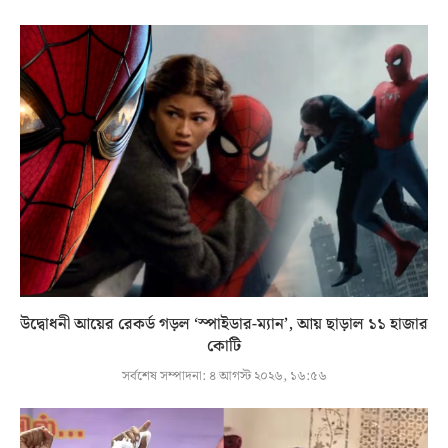
উদ্বোধনী আয়ের রেকর্ড গড়ল ‘স্পাইডার-ম্যান’, আয় ছাড়াল ১১ হাজার
কোটি
সর্বশেষ সম্পাদনা:
৪ আগস্ট ২০২৬, ১৬:৫৬