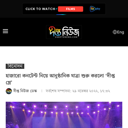
CLICK TO WATCH
SERIES
Eng
বিনোদন
হাজারো কনটেন্ট নিয়ে আনুষ্ঠানিক যাত্রা শুরু করলো ‘দীপ্ত
প্লে’
দীপ্ত নিউজ ডেস্ক
সর্বশেষ সম্পাদনা:
২৯ নভেম্বর ২০২২, ১৭:৩২