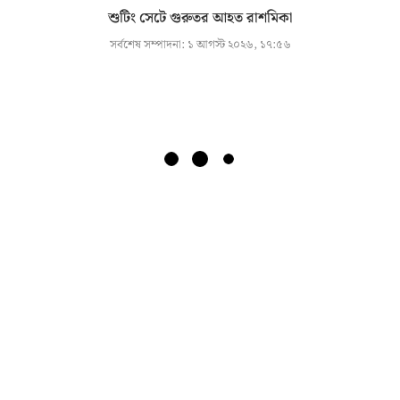
শুটিং সেটে গুরুতর আহত রাশমিকা
সর্বশেষ সম্পাদনা:
১ আগস্ট ২০২৬, ১৭:৫৬