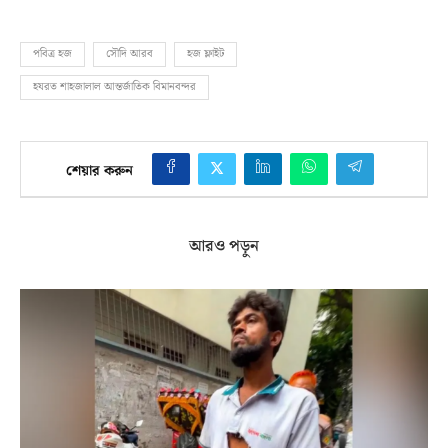
পবিত্র হজ
সৌদি আরব
হজ ফ্লাইট
হযরত শাহজালাল আন্তর্জাতিক বিমানবন্দর
শেয়ার করুন
আরও পড়ুন