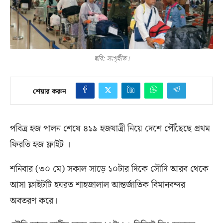
ছবি: সংগৃহীত।
শেয়ার করুন
পবিত্র হজ পালন শেষে ৪১৯ হজযাত্রী নিয়ে দেশে পৌঁছেছে প্রথম
ফিরতি হজ ফ্লাইট ।
শনিবার
(
৩০ মে
)
সকাল সাড়ে ১০টার দিকে সৌদি আরব থেকে
আসা ফ্লাইটটি হযরত শাহজালাল আন্তর্জাতিক বিমানবন্দর
অবতরণ করে।