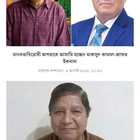
মানবতাবিরোধী অপরাধে আসামি হচ্ছেন মাকসুদ কামাল-জাফর
ইকবাল
সর্বশেষ সম্পাদনা:
৬ আগস্ট ২০২৬, ১৭:৩৮