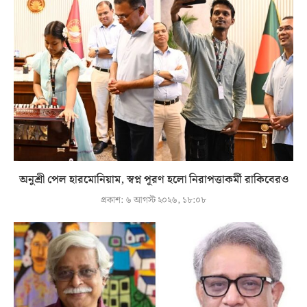
অনুশ্রী পেল হারমোনিয়াম, স্বপ্ন পূরণ হলো নিরাপত্তাকর্মী রাকিবেরও
প্রকাশ:
৬ আগস্ট ২০২৬, ১৮:০৮