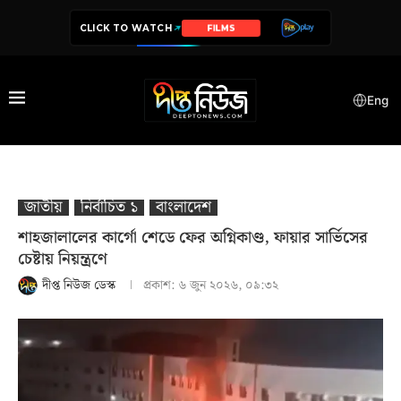
CLICK TO WATCH
SERIES
Eng
জাতীয়
নির্বাচিত ১
বাংলাদেশ
শাহজালালের কার্গো শেডে ফের অগ্নিকাণ্ড, ফায়ার সার্ভিসের
চেষ্টায় নিয়ন্ত্রণে
দীপ্ত নিউজ ডেস্ক
প্রকাশ:
৬ জুন ২০২৬, ০৯:৩২