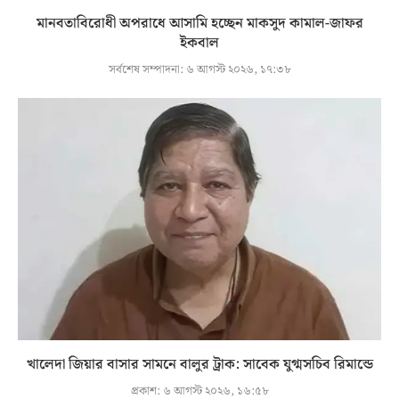
মানবতাবিরোধী অপরাধে আসামি হচ্ছেন মাকসুদ কামাল-জাফর
ইকবাল
সর্বশেষ সম্পাদনা:
৬ আগস্ট ২০২৬, ১৭:৩৮
খালেদা জিয়ার বাসার সামনে বালুর ট্রাক: সাবেক যুগ্মসচিব রিমান্ডে
প্রকাশ:
৬ আগস্ট ২০২৬, ১৬:৫৮