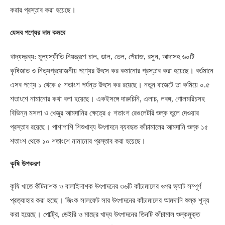
করার প্রস্তাব করা হয়েছে।
যেসব পণ্যের দাম কমবে
খাদ্যদ্রব্য
:
মূল্যস্ফীতি নিয়ন্ত্রণে চাল
,
ডাল
,
তেল
,
পেঁয়াজ
,
রসুন
,
আদাসহ ৬০টি
কৃষিজাত ও নিত্যপ্রয়োজনীয় পণ্যের উৎসে কর কমানোর প্রস্তাব করা হয়েছে। বর্তমানে
এসব পণ্যে ১ থেকে ৫ শতাংশ পর্যন্ত উৎসে কর রয়েছে। নতুন বাজেটে তা কমিয়ে ০
.
৫
শতাংশে নামানোর কথা বলা হয়েছে। একইসঙ্গে দারুচিনি
,
এলাচ
,
লবঙ্গ
,
গোলমরিচসহ
বিভিন্ন মসলা ও খেজুর আমদানির ক্ষেত্রে ৫ শতাংশ রেগুলেটরি শুল্ক তুলে দেওয়ার
প্রস্তাব রয়েছে। পাশাপাশি শিশুখাদ্য উৎপাদনে ব্যবহৃত কাঁচামালের আমদানি শুল্ক ১৫
শতাংশ থেকে ১০ শতাংশে নামানোর প্রস্তাব করা হয়েছে।
কৃষি উপকরণ
কৃষি খাতে কীটনাশক ও বালাইনাশক উৎপাদনের ৩৬টি কাঁচামালের ওপর ভ্যাট সম্পূর্ণ
প্রত্যাহার করা হচ্ছে। জিংক সালফেট সার উৎপাদনের কাঁচামালের আমদানি শুল্ক শূন্য
করা হয়েছে। পোল্ট্রি
,
ডেইরি ও মাছের খাদ্য উৎপাদনের তিনটি কাঁচামাল শুল্কমুক্ত