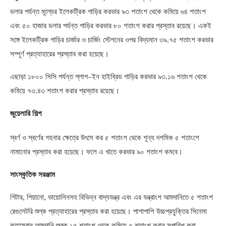
ডলার পর্যন্ত মূল্যের ইলেকট্রিক গাড়ির করভার ৯৩ শতাংশ থেকে কমিয়ে ৬৪ শতাংশ
এবং ৫০ হাজার ডলার পর্যন্ত গাড়ির করভার ৮০ শতাংশ করার প্রস্তাব রয়েছে। একই
সঙ্গে ইলেকট্রিক গাড়ির চার্জার ও চার্জিং স্টেশনের ওপর বিদ্যমান ৩৯
.
৭৫ শতাংশ করভার
সম্পূর্ণ প্রত্যাহারের প্রস্তাব করা হয়েছে।
এছাড়া ১৮০০ সিসি পর্যন্ত প্লাগ
–
ইন হাইব্রিড গাড়ির করভার ৯৩
.
১৬ শতাংশ থেকে
কমিয়ে ৭৩
.
৪৩ শতাংশ করার প্রস্তাব রয়েছে।
জুয়েলারি শিল্প
স্বর্ণ ও স্বর্ণের গহনার ক্ষেত্রে উৎসে কর ৫ শতাংশ থেকে শূন্য দশমিক ৫ শতাংশে
নামানোর প্রস্তাব করা হয়েছে। ফলে এ খাতে করভার ৯০ শতাংশ কমবে।
সাংস্কৃতিক সরঞ্জাম
গিটার
,
পিয়ানো
,
ভায়োলিনসহ বিভিন্ন বাদ্যযন্ত্র এবং এর যন্ত্রাংশ আমদানিতে ৫ শতাংশ
রেগুলেটরি শুল্ক প্রত্যাহারের প্রস্তাব করা হয়েছে। পাশাপাশি উচ্চপ্রযুক্তির সিনেমা
ক্যামেরার আমদানি শুল্ক ১৫ শতাংশ থেকে কমিয়ে ৫ শতাংশ করার সুপারিশ করা