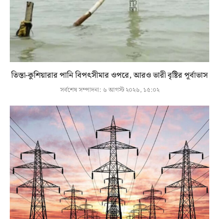
তিস্তা-কুশিয়ারার পানি বিপৎসীমার ওপরে, আরও ভারী বৃষ্টির পূর্বাভাস
সর্বশেষ সম্পাদনা:
৬ আগস্ট ২০২৬, ১৫:০২