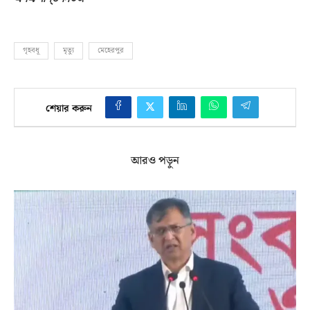
গৃহবধূ
মৃত্যু
মেহেরপুর
শেয়ার করুন
আরও পড়ুন