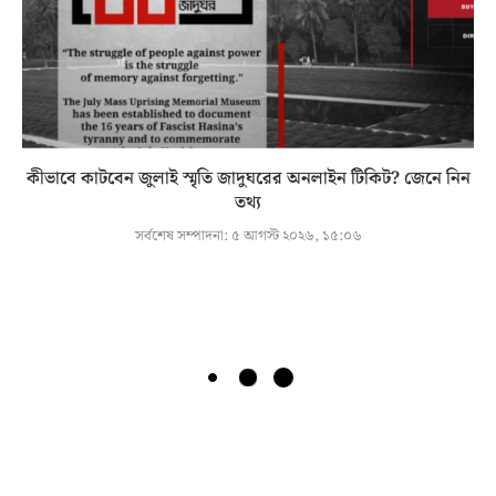
কীভাবে কাটবেন জুলাই স্মৃতি জাদুঘরের অনলাইন টিকিট? জেনে নিন
তথ্য
সর্বশেষ সম্পাদনা:
৫ আগস্ট ২০২৬, ১৫:০৬