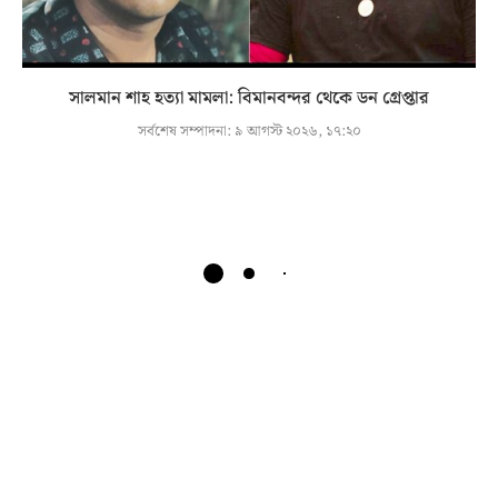
সালমান শাহ হত্যা মামলা: বিমানবন্দর থেকে ডন গ্রেপ্তার
সর্বশেষ সম্পাদনা:
৯ আগস্ট ২০২৬, ১৭:২০