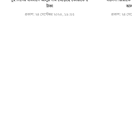
দুই দিনের ব্যবধানে আলুর দাম বেড়েছে কেজিতে ৫
খালেদা জিয়াকে ৪
টাকা
আল
প্রকাশ:
২৪ সেপ্টেম্বর ২০২৩, ১৯:৫৫
প্রকাশ:
২৪ সেপ্