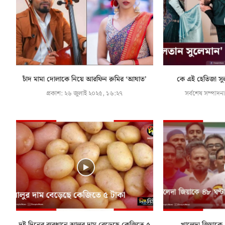
চাঁদ মামা দোলাকে নিয়ে আরফিন রুমির ‘আঘাত’
কে এই হেতিজা সু
প্রকাশ:
২৬ জুলাই ২০২৫, ১৬:২৭
সর্বশেষ সম্পাদনা