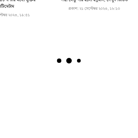
৮ ঘণ্টার মধ্যে মুক্তির
পদ্মা সেতু পার হলো হনুমান, দেখুন ভিডিও
টিমেটাম
প্রকাশ:
২১ সেপ্টেম্বর ২০২৩, ১৮:১০
টেম্বর ২০২৩, ১৯:৫১