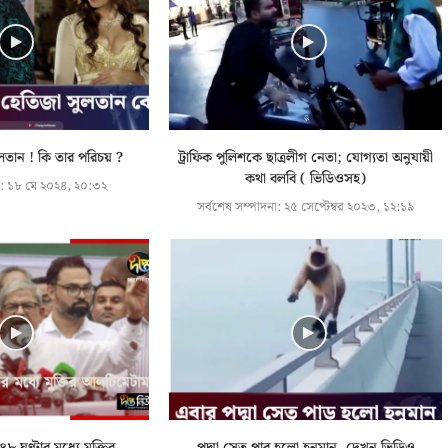
লতান ! কি তার পরিচয় ?
ট্রাফিক পুলিশকে ছাত্রলীগ নেতা; যোগ্যতা অনুযায়ী
কথা বলবি ( ভিডিওসহ)
:
১৮ মে ২০২৪, ২০:৩২
সর্বশেষ সম্পাদনা:
২৫ সেপ্টেম্বর ২০২৩, ১২:১৯