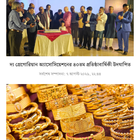
দ্য গ্রেগোরিয়ান অ্যাসোসিয়েশনের ৪০তম প্রতিষ্ঠাবার্ষিকী উদযাপিত
সর্বশেষ সম্পাদনা:
৭ আগস্ট ২০২৬, ২২:৪৪