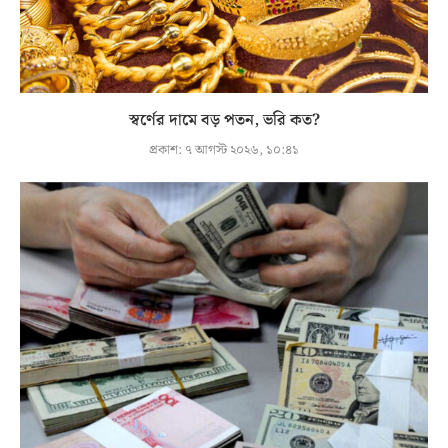
স্বর্ণের দামে বড় পতন, ভরি কত?
প্রকাশ:
৭ আগস্ট ২০২৬, ১০:৪১