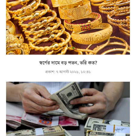
স্বর্ণের দামে বড় পতন, ভরি কত?
প্রকাশ:
৭ আগস্ট ২০২৬, ১০:৪১