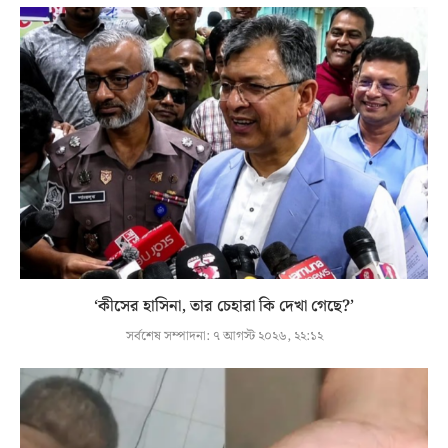
‘কীসের হাসিনা, তার চেহারা কি দেখা গেছে?’
সর্বশেষ সম্পাদনা:
৭ আগস্ট ২০২৬, ২২:১২