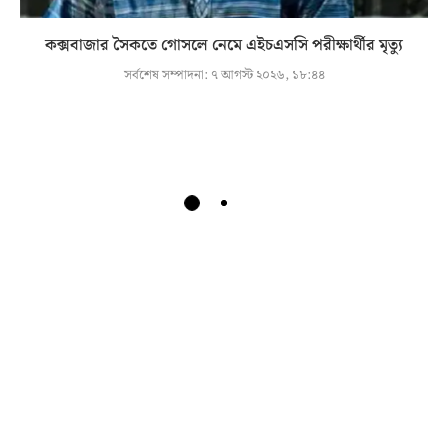
কক্সবাজার সৈকতে গোসলে নেমে এইচএসসি পরীক্ষার্থীর মৃত্যু
সর্বশেষ সম্পাদনা:
৭ আগস্ট ২০২৬, ১৮:৪৪