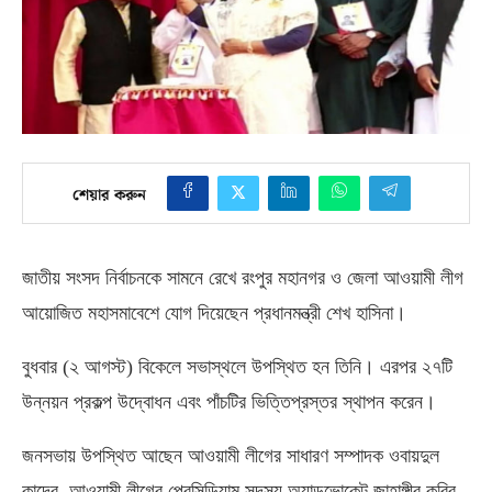
শেয়ার করুন
জাতীয় সংসদ নির্বাচনকে সামনে রেখে
রংপুর মহানগর ও জেলা আওয়ামী লীগ
আয়োজিত মহাসমাবেশে যোগ দিয়েছেন প্রধানমন্ত্রী শেখ হাসিনা।
বুধবার
(
২ আগস্ট
)
বিকেলে সভাস্থলে উপস্থিত হন তিনি। এরপর ২৭টি
উন্নয়ন প্রকল্প উদ্বোধন এবং পাঁচটির ভিত্তিপ্রস্তর স্থাপন করেন।
জনসভায় উপস্থিত আছেন আওয়ামী লীগের সাধারণ সম্পাদক ওবায়দুল
কাদের
,
আওয়ামী লীগের প্রেসিডিয়াম সদস্য অ্যাডভোকেট জাহাঙ্গীর কবির