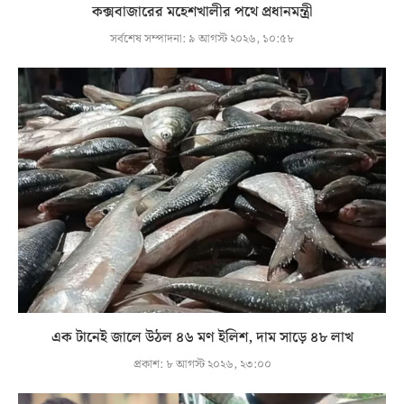
কক্সবাজারের মহেশখালীর পথে প্রধানমন্ত্রী
সর্বশেষ সম্পাদনা:
৯ আগস্ট ২০২৬, ১০:৫৮
এক টানেই জালে উঠল ৪৬ মণ ইলিশ, দাম সাড়ে ৪৮ লাখ
প্রকাশ:
৮ আগস্ট ২০২৬, ২৩:০০