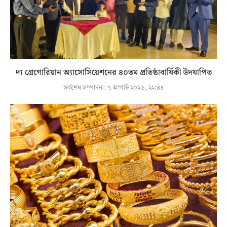
দ্য গ্রেগোরিয়ান অ্যাসোসিয়েশনের ৪০তম প্রতিষ্ঠাবার্ষিকী উদযাপিত
সর্বশেষ সম্পাদনা:
৭ আগস্ট ২০২৬, ২২:৪৪