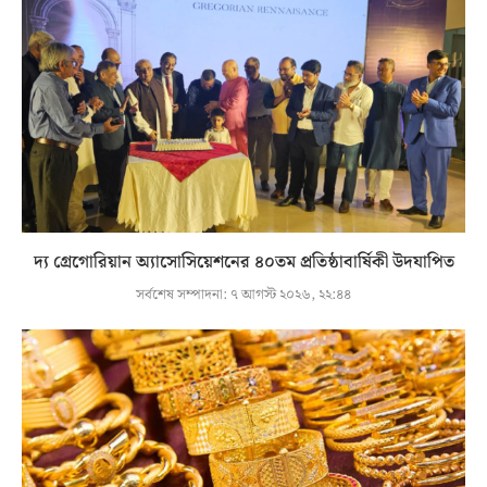
দ্য গ্রেগোরিয়ান অ্যাসোসিয়েশনের ৪০তম প্রতিষ্ঠাবার্ষিকী উদযাপিত
সর্বশেষ সম্পাদনা:
৭ আগস্ট ২০২৬, ২২:৪৪