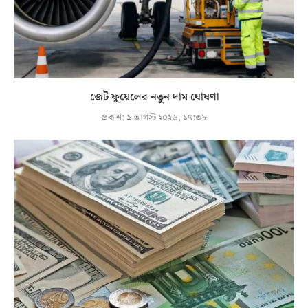
জেট ফুয়েলের নতুন দাম ঘোষণা
প্রকাশ:
৯ আগস্ট ২০২৬, ১৭:৩৮