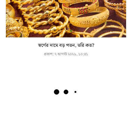
স্বর্ণের দামে বড় পতন, ভরি কত?
প্রকাশ:
৭ আগস্ট ২০২৬, ১০:৪১