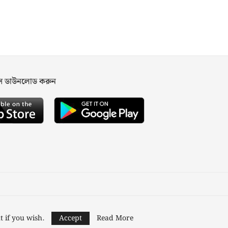
পস ডাউনলোড করুন
ned and Developed by
Nusratech Pte Ltd.
t if you wish.
Accept
Read More