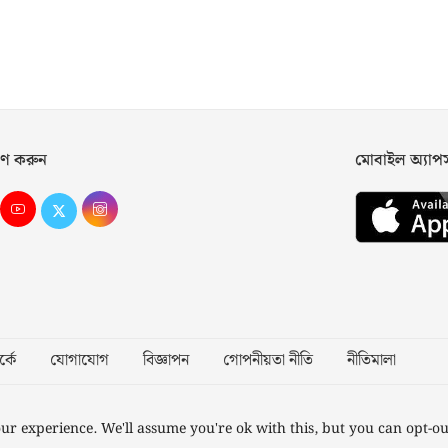
ণ করুন
মোবাইল অ্যা
্কে
যোগাযোগ
বিজ্ঞাপন
গোপনীয়তা নীতি
নীতিমালা
Desig
ur experience. We'll assume you're ok with this, but you can opt-ou