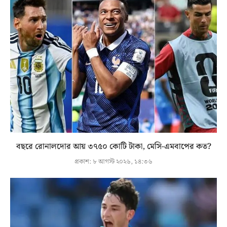
বছরে রোনালদোর আয় ৩৭৫০ কোটি টাকা, মেসি-এমবাপের কত?
প্রকাশ:
৮ আগস্ট ২০২৬, ১৪:৩৬