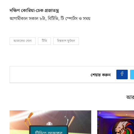
দক্ষিণ কোরিয়া-চেক প্রজাতন্ত্র
আগামীকাল সকাল ৮টা, বিটিভি, টি স্পোর্টস ও সময়
আজকের খেলা
টিভি
বিশ্বকাপ ফুটবল
শেয়ার করুন
আর