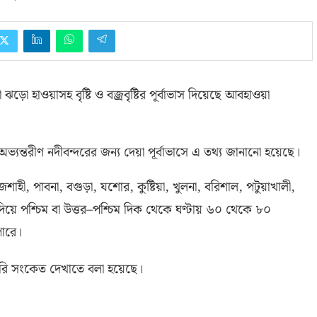
হাওয়াসহ বৃষ্টি ও বজ্রবৃষ্টির পূর্বাভাস দিয়েছে আবহাওয়া
অভ্যন্তরীণ নদীবন্দরের জন্য দেয়া পূর্বাভাসে এ তথ্য জানানো হয়েছে।
জশাহী
,
পাবনা
,
বগুড়া
,
যশোর
,
কুষ্টিয়া
,
খুলনা
,
বরিশাল
,
পটুয়াখালী
,
য়ে পশ্চিম বা উত্তর
–
পশ্চিম দিক থেকে ঘণ্টায় ৬০ থেকে ৮০
পারে।
য়ারি সংকেত দেখাতে বলা হয়েছে।