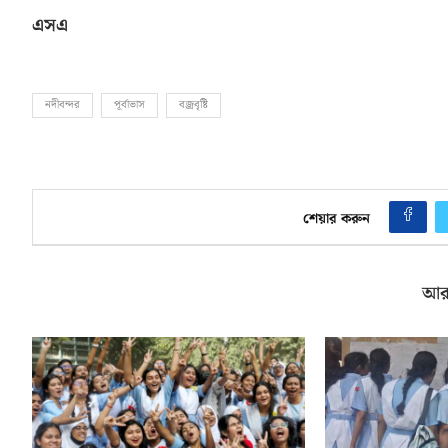
এসএ
নদীবন্দর
পূর্বাভাস
বজ্রবৃষ্টি
শেয়ার করুন
আর