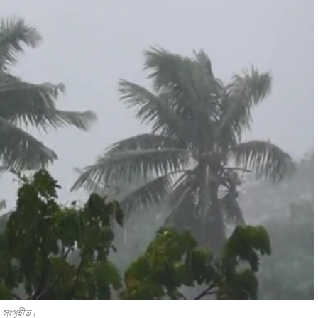
 সংগৃহীত।