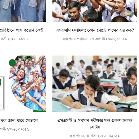
্রতিষ্ঠানে পাস করেনি কেউ
এসএসসি ফলাফল: কোন বোর্ডে পাসের হার কত?
স্ট ২০২৬, ১১:৪১
সর্বশেষ সম্পাদনা:
১০ আগস্ট ২০২৬, ১১:১৮
 ফল জানা যাবে যেভাবে
এসএসসি ও সমমান পরীক্ষার ফল প্রকাশ সকাল
১০টায়
স্ট ২০২৬, ০৯:৫৫
প্রকাশ:
১০ আগস্ট ২০২৬, ০৯:৩১