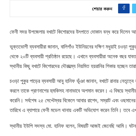
শেয়ার করুন
ফেনী সদর উপজেলায় বখাটে কিশোরদের উৎপাতে দোকান বন্ধ করে দিলেন আব
ভুক্তভোগী ব্যবসায়ীরা জানান
,
বালিগাঁও ইউনিয়নের দক্ষিণ মধুয়াই চওড়া পুকু
থেকে ২০টি ব্যবসায়ী প্রতিষ্ঠান রয়েছে। এখানে ব্যবসায়ীরা অনেক বছর যাবত ন
স্থানীয় কিছু বখাটে কিশোরদের দৌরাত্ম্যে নিয়মিত হয়রানির শিকার হচ্ছেন তা
চওড়া পুকুর পাড়ের ব্যবসায়ী আবু হানিফ ভূঁঞা জানান
,
বখাটে রানার নেতৃত্বে
করলে তাকে প্রাণনাশের হুমকিসহ নানাভাবে অপমান করেন। এ বিষয়ে স্থান
করেনি। সর্বশেষ ২৫ সেপ্টেম্বর বিকেলে আবার রাশেদ
,
সম্রাট এবং ওছমানের
তারিখে এ ব্যাপারে ফেনী মডেল থানায় একটি অভিযোগ করেন তিনি। তবে এখ
স্থানীয় ইউপি সদস্য মো
.
হানিফ বলেন
,
বিষয়টি আজই জেনেছি আমি। ঘটনাস