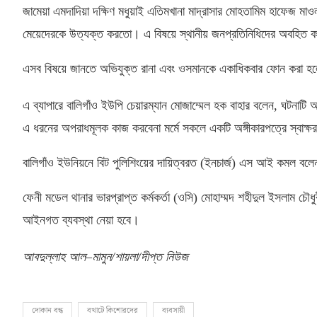
জামেয়া এমদাদিয়া দক্ষিণ মধুয়াই এতিমখানা মাদ্রাসার মোহতামিম হাফেজ মা
মেয়েদেরকে উত্যক্ত করতো। এ বিষয়ে স্থানীয় জনপ্রতিনিধিদের অবহিত 
এসব বিষয়ে জানতে অভিযুক্ত রানা এবং ওসমানকে একাধিকবার ফোন করা হ
এ ব্যাপারে বালিগাঁও ইউপি চেয়ারম্যান মোজাম্মেল হক বাহার বলেন
,
ঘটনাটি 
এ ধরনের অপরাধমূলক কাজ করবেনা মর্মে সকলে একটি অঙ্গীকারপত্রে স্বাক্
বালিগাঁও ইউনিয়নে বিট পুলিশিংয়ের দায়িত্বরত
(
ইনচার্জ
)
এস আই কমল বলে
ফেনী মডেল থানার ভারপ্রাপ্ত কর্মকর্তা
(
ওসি
)
মোহাম্মদ শহীদুল ইসলাম চৌধু
আইনগত ব্যবস্থা নেয়া হবে।
আবদুল্লাহ আল
–
মামুন
/
শায়লা
/
দীপ্ত নিউজ
দোকান বন্ধ
বখাটে কিশোরদের
ব্যবসায়ী