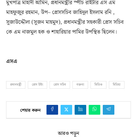
মুখপাত্র মাহাদী আমিন
,
প্রধানমন্ত্রীর স্পীচ রাইটার এস এম
মাহফুজুর রহমান
,
উপ
–
প্রেসসচিব জাহিদুল ইসলাম রনি
,
সুজাউদ্দৌলা
(
সুজন মাহমুদ
),
প্রধানমন্ত্রীর সহকারী প্রেস সচিব
কে এম নাজমুল হক ও শাহারিয়ার পামির উপস্থিত ছিলেন।
এসএ
প্রধানমন্ত্রী
প্রেস উইং
প্রেস সচিব
বক্তব্য
ভিডিও
মিডিয়া
শেয়ার করুন
আরও পড়ুন