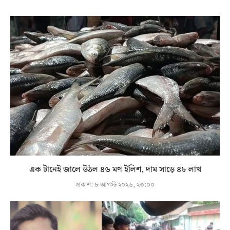
এক টানেই জালে উঠল ৪৬ মণ ইলিশ, দাম সাড়ে ৪৮ লাখ
প্রকাশ:
৮ আগস্ট ২০২৬, ২৩:০০