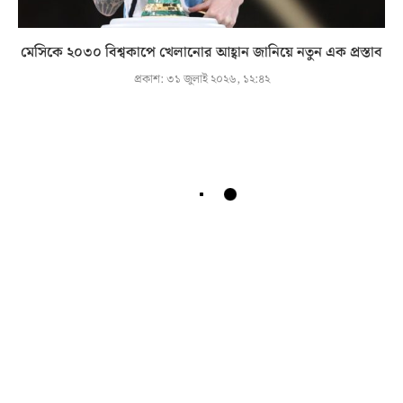
মেসিকে ২০৩০ বিশ্বকাপে খেলানোর আহ্বান জানিয়ে নতুন এক প্রস্তাব
প্রকাশ:
৩১ জুলাই ২০২৬, ১২:৪২