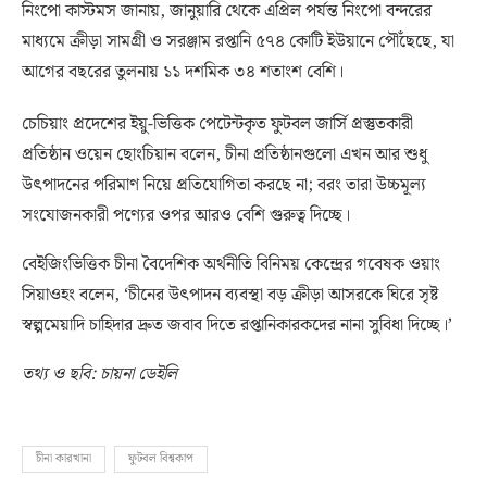
নিংপো কাস্টমস জানায়, জানুয়ারি থেকে এপ্রিল পর্যন্ত নিংপো বন্দরের
মাধ্যমে ক্রীড়া সামগ্রী ও সরঞ্জাম রপ্তানি ৫৭৪ কোটি ইউয়ানে পৌঁছেছে, যা
আগের বছরের তুলনায় ১১ দশমিক ৩৪ শতাংশ বেশি।
চেচিয়াং প্রদেশের ইয়ু-ভিত্তিক পেটেন্টকৃত ফুটবল জার্সি প্রস্তুতকারী
প্রতিষ্ঠান ওয়েন ছোংচিয়ান বলেন, চীনা প্রতিষ্ঠানগুলো এখন আর শুধু
উৎপাদনের পরিমাণ নিয়ে প্রতিযোগিতা করছে না; বরং তারা উচ্চমূল্য
সংযোজনকারী পণ্যের ওপর আরও বেশি গুরুত্ব দিচ্ছে।
বেইজিংভিত্তিক চীনা বৈদেশিক অর্থনীতি বিনিময় কেন্দ্রের গবেষক ওয়াং
সিয়াওহং বলেন, ‘চীনের উৎপাদন ব্যবস্থা বড় ক্রীড়া আসরকে ঘিরে সৃষ্ট
স্বল্পমেয়াদি চাহিদার দ্রুত জবাব দিতে রপ্তানিকারকদের নানা সুবিধা দিচ্ছে।’
তথ্য ও ছবি: চায়না ডেইলি
চীনা কারখানা
ফুটবল বিশ্বকাপ