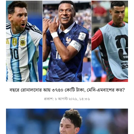
বছরে রোনালদোর আয় ৩৭৫০ কোটি টাকা, মেসি-এমবাপের কত?
প্রকাশ:
৮ আগস্ট ২০২৬, ১৪:৩৬