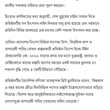
জাতীয় পতাকার চাহিদাও তারা পূরণ করছেন।
ছিংতাও কাস্টমসের তথ্য অনুযায়ী, শেষ মুহূর্তের চাহিদা সামাল দিতে
প্রতিষ্ঠানটির সব উৎপাদন লাইন দিনরাত চালু রাখা হয়েছে এবং বর্তমানে
প্রতিদিন বিভিন্ন আকারের এক লাখের বেশি পতাকা উৎপাদন করা হচ্ছে।
চেচিয়াং প্রদেশের নিংপো-ভিত্তিক লাগেজ ট্যাগ, সিরামিক কাপ ও
তাপরোধী পানির বোতল প্রস্তুতকারী প্রতিষ্ঠান নিংপো ইকো-উইল
টেকনোলজি কো. ২০২৬ সালের প্রথম চার মাসে যুক্তরাষ্ট্র, কানাডা ও
মেক্সিকোতে তাদের রপ্তানি আগের বছরের একই সময়ের তুলনায় ৪৭
শতাংশ বৃদ্ধি পেয়ে ৪ কোটি ইউয়ানে পৌঁছেছে।
প্রতিষ্ঠানটির বৈদেশিক বাণিজ্য ব্যবস্থাপক ছিউ ছুনমিয়াও বলেন, ‘বিশ্বকাপ
এ বছর তাদের ক্রীড়া-থিমভিত্তিক পণ্যের রপ্তানি উল্লেখযোগ্যভাবে বাড়িয়ে
দিয়েছে। বিশেষ করে আনুষ্ঠানিকভাবে লাইসেন্সপ্রাপ্ত ফুটবল দলের
লোগোযুক্ত তাপরোধী পানির বোতলের চাহিদা বেড়েছে।’