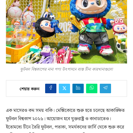
ফুটবল বিশ্বকাপের নানা পণ্য উৎপাদনে ব্যস্ত চীনা কারখানাগুলো
শেয়ার করুন
এক মাসেরও কম সময় বাকি। মেক্সিকোতে শুরু হতে চলেছে আকাঙ্ক্ষিত
ফুটবল বিশ্বকাপ ২০২৬। আয়োজন হবে যুক্তরাষ্ট্র ও কানাডাতেও।
ইতোমধ্যে চীনে তৈরি ফুটবল, পতাকা, সমর্থকদের জার্সি থেকে শুরু করে