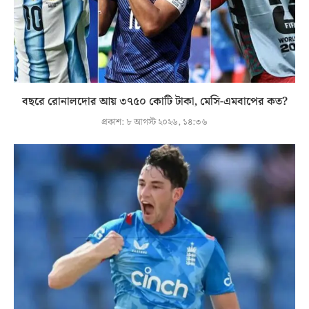
বছরে রোনালদোর আয় ৩৭৫০ কোটি টাকা, মেসি-এমবাপের কত?
প্রকাশ:
৮ আগস্ট ২০২৬, ১৪:৩৬