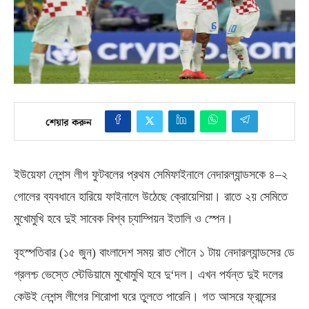
শেয়ার করুন
ইউয়েফা নেশন্স লীগ ফুটবলের প্রথম সেমিফাইনালে নেদারল্যান্ডসকে ৪
–
২
গোলের ব্যবধানে হারিয়ে ফাইনালে উঠেছে ক্রোয়েশিয়া। রাতে ২য় সেমিতে
মুখোমুখি হবে দুই সাবেক বিশ্ব চ্যাম্পিয়ন ইতালি ও স্পেন।
বৃহস্পতিবার
(
১৫ জুন
)
বাংলাদেশ সময় রাত পৌনে ১ টায় নেদারল্যান্ডসের ডে
গ্রলশ্চ ভেস্তে স্টেডিয়ামে মুখোমুখি হবে দু
‘
দল। এখন পর্যন্ত দুই দলের
কেউই নেশন্স লীগের শিরোপা ঘরে তুলতে পারেনি। গত আসরে ফ্রান্সের