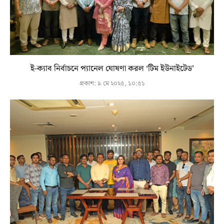
ই-ক্যাব নির্বাচনে প্যানেল ঘোষণা করল ‘টিম ইউনাইটেড’
প্রকাশ:
৯ মে ২০২৫, ১০:৫১