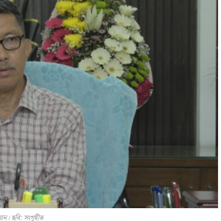
ান। ছবি: সংগৃহীত