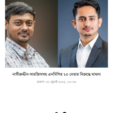
নাসীরুদ্দীন-সারজিসসহ এনসিপির ১০ নেতার বিরুদ্ধে মামলা
প্রকাশ:
৩১ জুলাই ২০২৬, ১৩:০৯