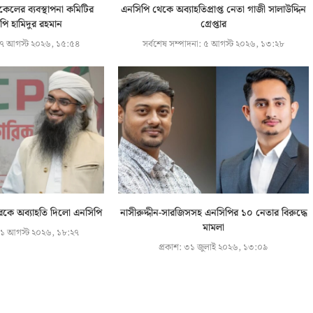
িকেলের ব্যবস্থাপনা কমিটির
এনসিপি থেকে অব্যাহতিপ্রাপ্ত নেতা গাজী সালাউদ্দিন
ি হামিদুর রহমান
গ্রেপ্তার
৭ আগস্ট ২০২৬, ১৫:৫৪
সর্বশেষ সম্পাদনা:
৫ আগস্ট ২০২৬, ১৩:২৮
রকে অব্যাহতি দিলো এনসিপি
নাসীরুদ্দীন-সারজিসসহ এনসিপির ১০ নেতার বিরুদ্ধে
মামলা
১ আগস্ট ২০২৬, ১৮:২৭
প্রকাশ:
৩১ জুলাই ২০২৬, ১৩:০৯