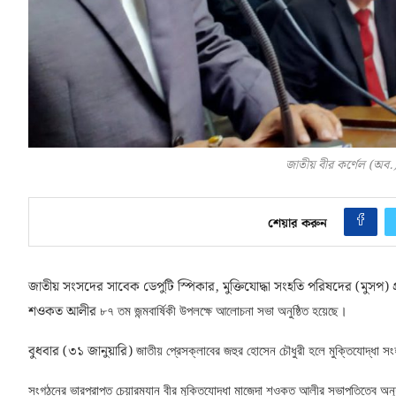
জাতীয় বীর কর্ণেল (অব.
শেয়ার করুন
জাতীয় সংসদের সাবেক ডেপুটি স্পিকার, মুক্তিযোদ্ধা সংহতি পরিষদের (মুসপ) প্র
শওকত আলীর
৮৭ তম জন্মবার্ষিকী উপলক্ষে
আলোচনা সভা অনুষ্ঠিত হয়েছে।
বুধবার (৩১ জানুয়ারি)
জাতীয় প্রেসক্লাবের
জহুর হোসেন চৌধুরী হলে মুক্তিযোদ্ধা
সংগঠনের ভারপ্রাপ্ত চেয়ারম্যান বীর মুক্তিযোদ্ধা
মাজেদা শওকত আলীর সভাপতিত্বে অনুষ্