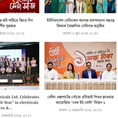
র ছবি পাঠিয়ে জিতে নিন
ইউনিভার্সেল মেডিকেল কলেজ হাসপাতালে বন্ধ্যাত্ব
ীয় পুরস্কার
বিষয়ক বৈজ্ঞানিক সেমিনার অনুষ্ঠিত
টোবর ২০২৪, ১৫:১৪
প্রকাশ:
৫ জুন ২০২৪, ১৮:৪১
ricals Ltd. Celebrates
বেকিং এক্সপার্টের খোঁজে এসিআই পিওর ফ্লাওয়ার
h Year” in electricals
আয়োজিত “বেক ইট বেস্ট” সিজন ২
es &...
প্রকাশ:
৫ ফেব্রুয়ারি ২০২৪, ১৯:৫৯
 ফেব্রুয়ারি ২০২৪, ২০:১৭