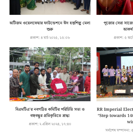
অটিজম ওয়েলফেয়ার ফাউন্ডেশনে ঈদ হস্তশিল্প মেলা
পূজোর সেরা সাজে
শুরু
আকর্ষণ
প্রকাশ:
৪ মার্চ ২০২৫, ১৫:০৮
প্রকাশ:
৫ অক্
বিএমটিএ’র নবগঠিত কমিটির পরিচিতি সভা ও
RR Imperial Elect
বঙ্গবন্ধুর প্রতিকৃতিতে শ্রদ্ধা
“Step towards 14t
wir
প্রকাশ:
২ এপ্রিল ২০২৪, ১৭:৪০
সর্বশেষ সম্পাদনা:
৫