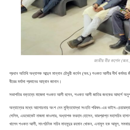
জাতীয় বীর কর্ণেল (অব.
প্রধান অতিথি অধ্যাপক আব্দুল মান্নান চৌধুরী কর্নেল
(
অব
.)
শওকত আলীর দীর্ঘ কর্মময় জ
বীরের মর্যাদা প্রদানের আহ্বান জানান।
সভাপতির বক্তব্যে মাজেদা শওকত আলী বলেন
,
শওকত আলী
জাতির জনকের আদর্শে অনুপ্
অন্যান্যের মধ্যে আলোচনায় অংশ নেন মুক্তিযোদ্ধা সংহতি পরিষদ
–
এর ভাইস
–
চেয়ারম্য
সেলিম
,
এডভোকেট
নাজমা কাওসার
,
অধ্যাপক ফরহাদ হোসেন
,
ভারপ্রাপ্ত মহাসচিব হাসা
খালেদ শওকত আলী
,
সাংগঠনিক সচিব মাহমুদুর
রহমান খোকন
,
এনামুল হক আবুল
,
সমবায়