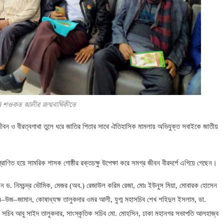
) শওকত আলীর জন্মবার্ষিকীতে
ীবন ও বীরত্বগাথা
তুলে ধরে জাতির পিতার সাথে ঐতিহাসিক মামলায় অভিযুক্ত সবাইকে জাতীয়
রাণিত হয়ে সামরিক শাসক গোষ্ঠীর রক্তচক্ষু উপেক্ষা করে সমগ্র জীবন বীরদর্পে
এগিয়ে গেছেন।
ান ড
.
নিমচন্দ্র
ভৌমিক
,
মেজর
(
অব
.)
রেজাউল করিম রেজা
,
মোঃ ইউনুস মিয়া
,
মোবারক হোসেন
ন
–
উজ
–
জামান
,
কোষাধ্যক্ষ তালুকদার
ওমর আলী
,
যুগ্ম মহাসচিব শেখ শহিদুল ইসলাম
,
ডা
.
 সচিব আবু সাইদ তালুকদার
,
সাংস্কৃতিক সচিব মো. মোহসিন
,
ঢাকা মহানগর সভাপতি আলহাজ্ব