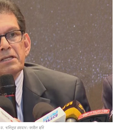
ত্রী ড. খলিলুর রহমান। ফাইল ছবি