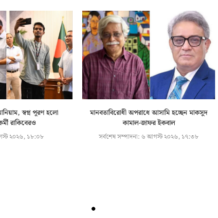
নিয়াম, স্বপ্ন পূরণ হলো
মানবতাবিরোধী অপরাধে আসামি হচ্ছেন মাকসুদ
কর্মী রাকিবেরও
কামাল-জাফর ইকবাল
স্ট ২০২৬, ১৮:০৮
সর্বশেষ সম্পাদনা:
৬ আগস্ট ২০২৬, ১৭:৩৮