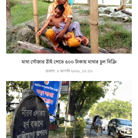
মাথা গোঁজার ঠাঁই পেতে ৫০০ টাকায় মাথার চুল বিক্রি
প্রকাশ:
৮ আগস্ট ২০২৬, ১৮:৫৮