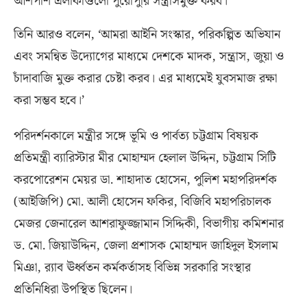
আশপাশ এলাকাগুলো পুরোপুরি সন্ত্রাসমুক্ত করব। ’
তিনি আরও বলেন
, ‘
আমরা আইনি সংস্কার
,
পরিকল্পিত অভিযান
এবং সমন্বিত উদ্যোগের মাধ্যমে দেশকে মাদক
,
সন্ত্রাস
,
জুয়া ও
চাঁদাবাজি মুক্ত করার চেষ্টা করব। এর মাধ্যমেই যুবসমাজ রক্ষা
করা সম্ভব হবে।’
পরিদর্শনকালে মন্ত্রীর সঙ্গে ভূমি ও পার্বত্য চট্টগ্রাম বিষয়ক
প্রতিমন্ত্রী ব্যারিস্টার মীর মোহাম্মদ হেলাল উদ্দিন
,
চট্টগ্রাম সিটি
করপোরেশন মেয়র ডা
.
শাহাদাত হোসেন
,
পুলিশ মহাপরিদর্শক
(
আইজিপি
)
মো
.
আলী হোসেন ফকির
,
বিজিবি মহাপরিচালক
মেজর জেনারেল আশরাফুজ্জামান সিদ্দিকী
,
বিভাগীয় কমিশনার
ড
.
মো
.
জিয়াউদ্দিন
,
জেলা প্রশাসক মোহাম্মদ জাহিদুল ইসলাম
মিঞা
,
র‌্যাব ঊর্ধ্বতন কর্মকর্তাসহ বিভিন্ন সরকারি সংস্থার
প্রতিনিধিরা উপস্থিত ছিলেন।