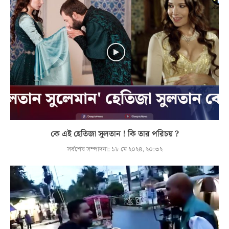
কে এই হেতিজা সুলতান ! কি তার পরিচয় ?
সর্বশেষ সম্পাদনা:
১৮ মে ২০২৪, ২০:৩২