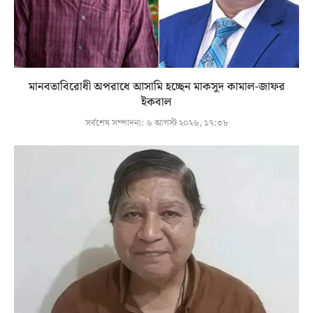
মানবতাবিরোধী অপরাধে আসামি হচ্ছেন মাকসুদ কামাল-জাফর
ইকবাল
সর্বশেষ সম্পাদনা:
৬ আগস্ট ২০২৬, ১৭:৩৮