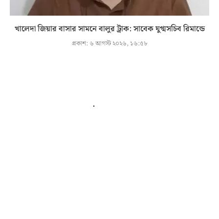
খালেদা জিয়ার বাসার সামনে বালুর ট্রাক: সাবেক যুগ্মসচিব রিমান্ডে
প্রকাশ:
৬ আগস্ট ২০২৬, ১৬:৫৮