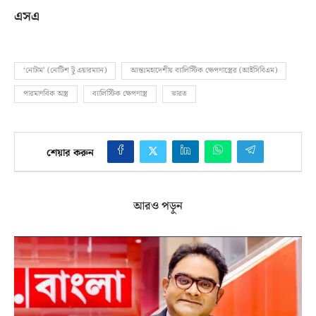
এসএ
‘নোটাম’ (নোটিশ টু এয়ারম্যান)
আন্তঃমহাদেশীয় ব্যালিস্টিক ক্ষেপণাস্ত্রের (আইসিবিএম)
পারমাণবিক অস্ত্র
ব্যালিস্টিক ক্ষেপণাস্ত্র
ভারত
শেয়ার করুন
আরও পড়ুন