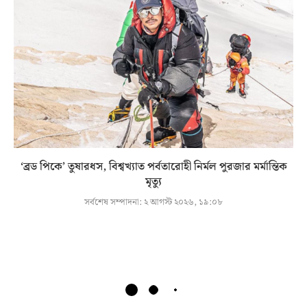
‘ব্রড পিকে’ তুষারধস, বিশ্বখ্যাত পর্বতারোহী নির্মল পুরজার মর্মান্তিক
মৃত্যু
সর্বশেষ সম্পাদনা:
২ আগস্ট ২০২৬, ১৯:০৮