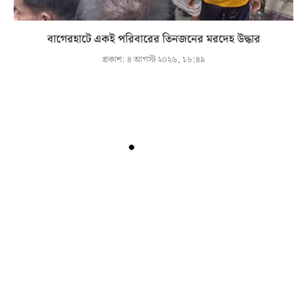
বাগেরহাটে একই পরিবারের তিনজনের মরদেহ উদ্ধার
প্রকাশ:
৪ আগস্ট ২০২৬, ১৮:৪৯