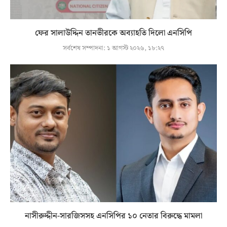
ফের সালাউদ্দিন তানভীরকে অব্যাহতি দিলো এনসিপি
সর্বশেষ সম্পাদনা:
১ আগস্ট ২০২৬, ১৮:২৭
নাসীরুদ্দীন-সারজিসসহ এনসিপির ১০ নেতার বিরুদ্ধে মামলা