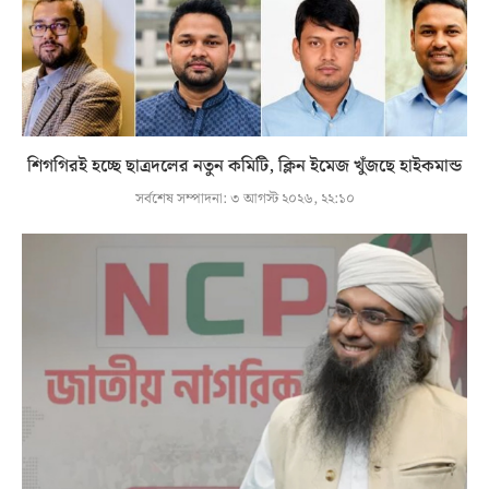
শিগগিরই হচ্ছে ছাত্রদলের নতুন কমিটি, ক্লিন ইমেজ খুঁজছে হাইকমান্ড
সর্বশেষ সম্পাদনা:
৩ আগস্ট ২০২৬, ২২:১০