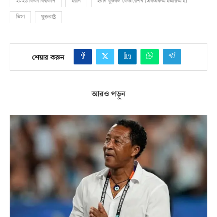
২০২৬ ফিফা বিশ্বকাপ
ইরান
ইরান ফুটবল ফেডারেশন (এফএফআইআরআই)
ভিসা
যুক্তরাষ্ট্র
শেয়ার করুন
আরও পড়ুন