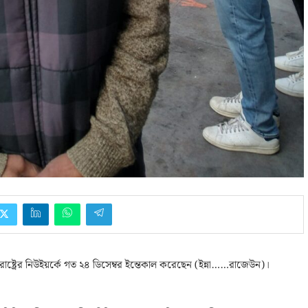
ক্তরাষ্ট্রের নিউইয়র্কে গত ২৪ ডিসেম্বর ইন্তেকাল করেছেন (ইন্না……রাজেউন)।