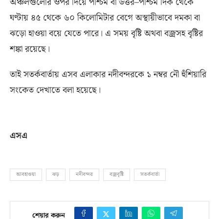
অঞ্চলগুলোর ওপর দিয়ে পশ্চিম বা উত্তর
–
পশ্চিম দিক থেকে
ঘণ্টায় ৪৫ থেকে ৬০ কিলোমিটার বেগে অস্থায়ীভাবে দমকা বা
ঝড়ো হাওয়া বয়ে যেতে পারে। এ সময় বৃষ্টি অথবা বজ্রসহ বৃষ্টির
শঙ্কা রয়েছে।
তাই সতর্কবার্তায় এসব এলাকার নদীবন্দরকে ১ নম্বর নৌ হুঁশিয়ারি
সংকেত দেখাতে বলা হয়েছে।
এসএ
আবহাওয়া
ঝড়
নদীবন্দর
বজ্রবৃষ্টি
সতর্কবার্তা
শেয়ার করুন