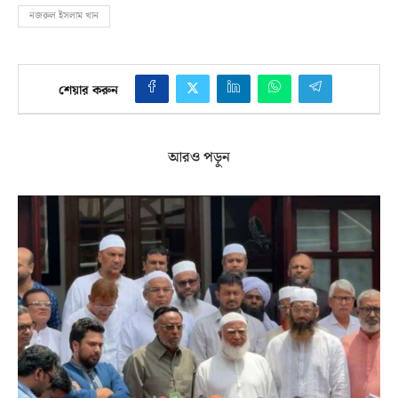
নজরুল ইসলাম খান
শেয়ার করুন
আরও পড়ুন