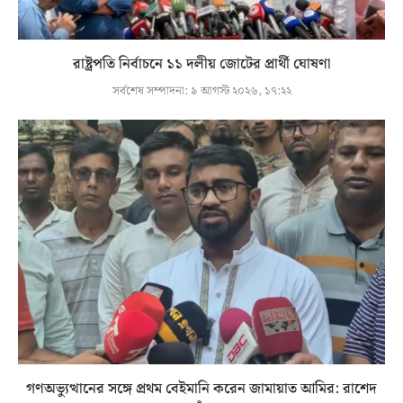
রাষ্ট্রপতি নির্বাচনে ১১ দলীয় জোটের প্রার্থী ঘোষণা
সর্বশেষ সম্পাদনা:
৯ আগস্ট ২০২৬, ১৭:২২
গণঅভ্যুত্থানের সঙ্গে প্রথম বেইমানি করেন জামায়াত আমির: রাশেদ