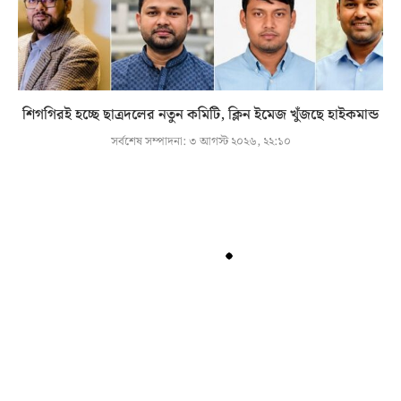
শিগগিরই হচ্ছে ছাত্রদলের নতুন কমিটি, ক্লিন ইমেজ খুঁজছে হাইকমান্ড
সর্বশেষ সম্পাদনা:
৩ আগস্ট ২০২৬, ২২:১০